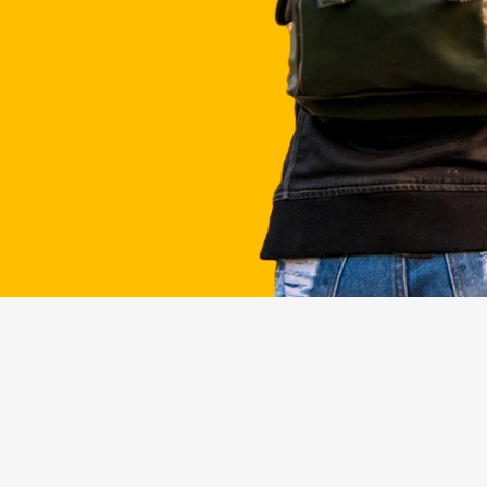
descubrir tailandia
BLOG DA
THAI