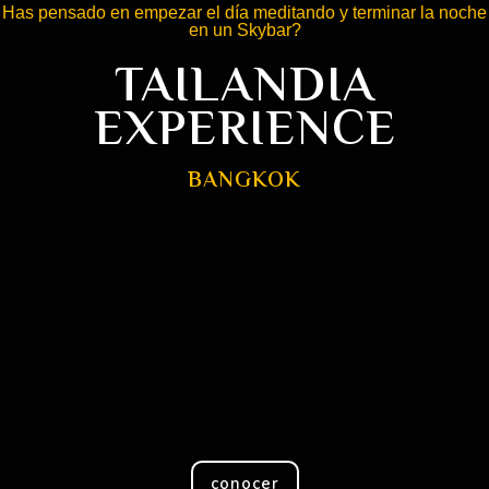
Has pensado en empezar el día meditando y terminar la noche
en un Skybar?
TAILANDIA
EXPERIENCE
BANGKOK
2:00
5:00
5:00
8:00
2:00
0:00
4:00
6:00
0:00
09:00
conocer