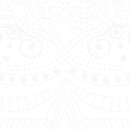
INCREÍBLE
LLENO DE
MAGIA
Y CULTURA
Conocida como la Tierra de la Sonrisa, el
reino de Tailandia es el 50 más grande
país del mundo, con una extensión de
aproximadamente 513.000 kilómetros
cuadrados.
saber más