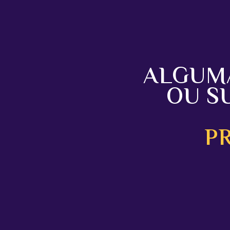
ALGUM
OU S
P