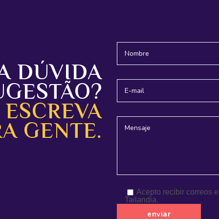
A DÚVIDA
UGESTÃO?
ESCREVA
RA GENTE.
Acepto recibir correos 
Tailandia.