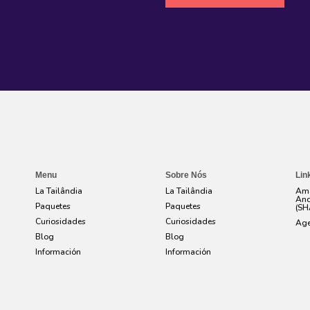
Menu
Sobre Nós
Lin
La Tailândia
La Tailândia
Ama
And
Paquetes
Paquetes
(SH
Curiosidades
Curiosidades
Age
Blog
Blog
Información
Información